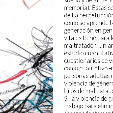
memoria). Estas s
de La perpetuación
cómo se aprende la
generación en gen
vitales tiene para
maltratador. Un an
estudio cuantitat
cuestionarios de v
como cualitativo -
personas adultas q
violencia de género
hijos de maltratad
Si la violencia de 
trabajo para elimin