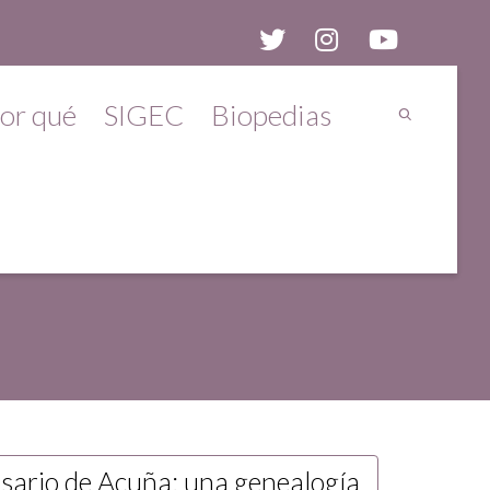
or qué
SIGEC
Biopedias
osario de Acuña: una genealogía