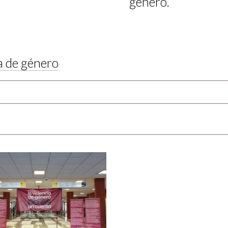
género.
a de género