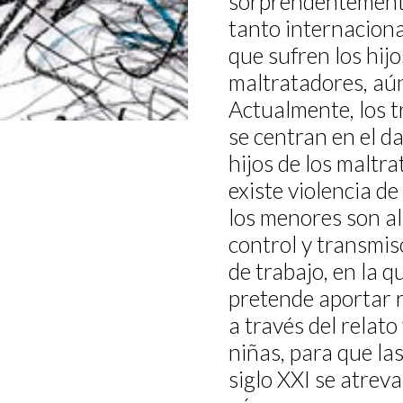
sorprendentemente 
tanto internaciona
que sufren los hijos
maltratadores, aún
Actualmente, los t
se centran en el da
hijos de los maltra
existe violencia d
los menores son a
control y transmiso
de trabajo, en la q
pretende aportar 
a través del relato
niñas, para que la
siglo XXI se atreva