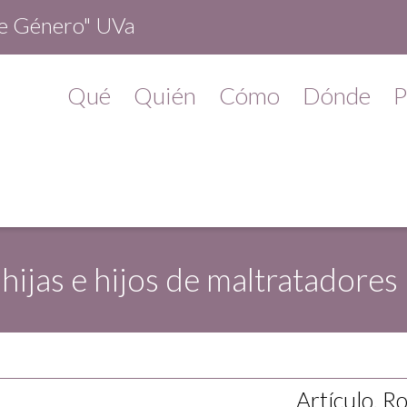
de Género" UVa
Qué
Quién
Cómo
Dónde
P
hijas e hijos de maltratadores
Artículo. R