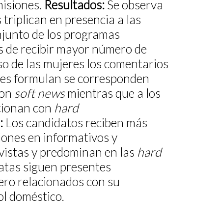
isiones.
Resultados
:
Se observa
triplican en presencia a las
njunto de los programas
 de recibir mayor número de
so de las mujeres los comentarios
les formulan se corresponden
con
soft news
mientras que a los
cionan con
hard
:
Los candidatos reciben más
iones en informativos y
vistas y predominan en las
hard
datas siguen presentes
ero relacionados con su
rol doméstico.