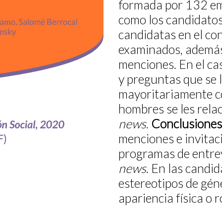
formada por 132 em
como los candidatos 
candidatas en el co
examinados, además
menciones. En el ca
y preguntas que se 
mayoritariamente 
hombres se les rela
news
.
Conclusiones
menciones e invitac
programas de entre
news
. En las candi
estereotipos de gén
apariencia física o 