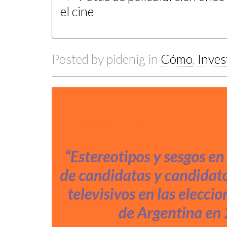
el cine
Posted by
pidenig
in
Cómo
,
Inves