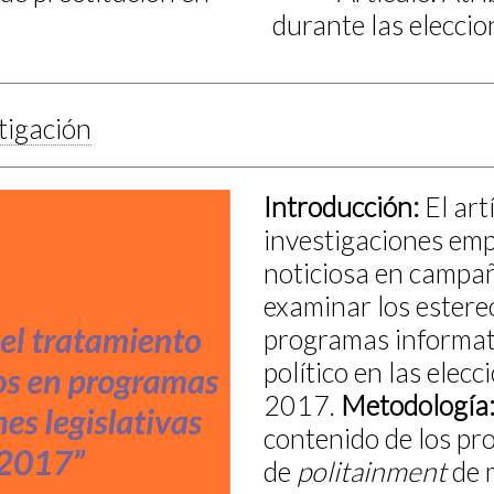
durante las elecci
tigación
Introducción
:
El art
investigaciones emp
noticiosa en campañ
examinar los estere
programas informati
político en las elec
2017.
Metodología
contenido de los pr
de
politainment
de 